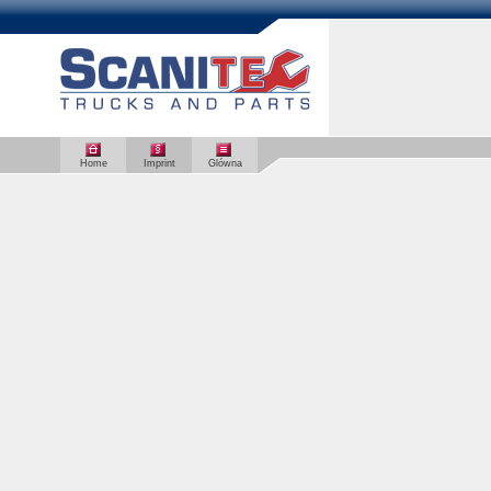
Home
Imprint
Glówna